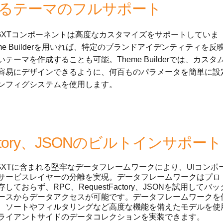
erによるテーマのフルサポート
ha GXTコンポーネントは高度なカスタマイズをサポートしていま
me Builderを用いれば、特定のブランドアイデンティティを反
テーマを作成することも可能。Theme Builderでは、カスタ
容易にデザインできるように、何百ものパラメータを簡単に設
ンフィグシステムを使用します。
Factory、JSONのビルトインサポート
a GXTに含まれる堅牢なデータフレームワークにより、UIコンポ
サービスレイヤーの分離を実現。データフレームワークはプロ
しておらず、RPC、RequestFactory、JSONを試用してバッ
ースからデータアクセスが可能です。データフレームワークを
、ソートやフィルタリングなど高度な機能を備えたモデルを使
ライアントサイドのデータコレクションを実装できます。