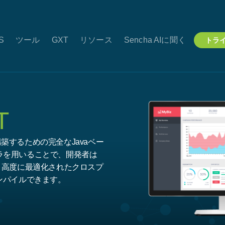
JS
ツール
GXT
リソース
Sencha AIに聞く
トラ
T
築するための完全なJavaベー
ラを用いることで、開発者は
し、高度に最適化されたクロスプ
ンパイルできます。