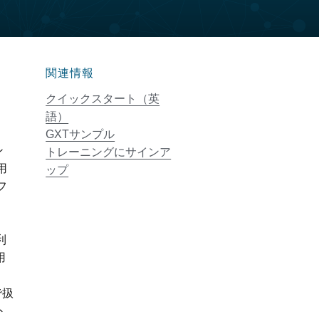
関連情報
クイックスタート（英
語）
GXTサンプル
ン
トレーニングにサインア
用
ップ
フ
利
用
で扱
外