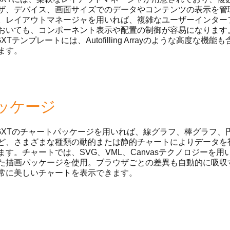
ザ、デバイス、画面サイズでのデータやコンテンツの表示を管
。レイアウトマネージャを用いれば、複雑なユーザーインター
おいても、コンポーネント表示や配置の制御が容易になります
 GXTテンプレートには、Autofilling Arrayのような高度な機能も
ます。
ッケージ
ha GXTのチャートパッケージを用いれば、線グラフ、棒グラフ、
ど、さまざまな種類の動的または静的チャートによりデータを
ます。チャートでは、SVG、VML、Canvasテクノロジーを用
た描画パッケージを使用。ブラウザごとの差異も自動的に吸収
常に美しいチャートを表示できます。