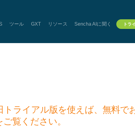
JS
ツール
GXT
リソース
Sencha AIに聞く
トラ
0日トライアル版を使えば、無料で
をご覧ください。